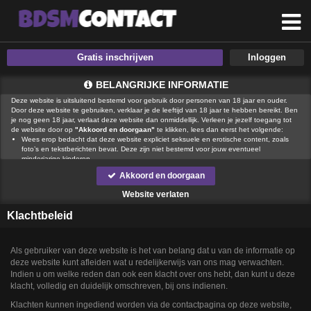
Gratis inschrijven
BELANGRIJKE INFORMATIE
Deze website is uitsluitend bestemd voor gebruik door personen van 18 jaar en ouder.
Door deze website te gebruiken, verklaar je de leeftijd van 18 jaar te hebben bereikt. Ben
je nog geen 18 jaar, verlaat deze website dan onmiddellijk. Verleen je jezelf toegang tot
de website door op
"Akkoord en doorgaan"
te klikken, lees dan eerst het volgende:
Wees erop bedacht dat deze website expliciet seksuele en erotische content, zoals
foto’s en tekstberichten bevat. Deze zijn niet bestemd voor jouw eventueel
minderjarige kinderen.
gebruikt functionele, analytische cookies, social media cookies en
Akkoord en doorgaan
vergelijkbare technieken, zoals Google Webmaster Tools, Google Analytics, Alexa
Certify, Yandex, Hotjar, Histats en Statcounter die automatisch gegevens kunnen
Website verlaten
verzamelen wanneer je de website bezoekt. De gegevens verkregen uit de cookies,
worden gedeeld met derden die de programmatuur daarvoor beschikbaar stellen
Klachtbeleid
teneinde het voor
mogelijk te maken.
Wees voorzichtig bij het praten met vreemden via deze website. Je weet immers nooit
of ze goede of verkeerde bedoelingen hebben. Gebruik dan ook nooit jouw
achternaam, e-mailadres, huis- of werkadres, telefoonnummer of andere naar jou
Als gebruiker van deze website is het van belang dat u van de informatie op
herleidbare gegevens op deze website.
deze website kunt afleiden wat u redelijkerwijs van ons mag verwachten.
Zet iemand jou onder druk op deze website, bijvoorbeeld om persoonlijke of financiële
Indien u om welke reden dan ook een klacht over ons hebt, dan kunt u deze
gegevens te verstrekken? Stop dan meteen met het communiceren met deze persoon.
klacht, volledig en duidelijk omschreven, bij ons indienen.
Let er ook op dat mensen in staat zijn op een listige manier dergelijke gegevens van je
te verkrijgen. Communiceer daarom altijd oplettend en voorzichtig via deze website.
Klachten kunnen ingediend worden via de contactpagina op deze website,
Voorkom dat jouw minderjarige kinderen met erotische of anderszins voor minderjarigen