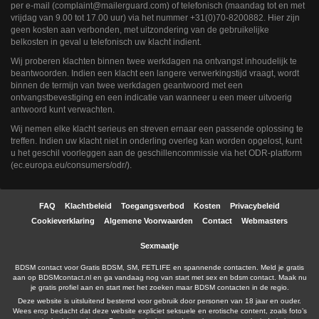
ongeschikte online content in aanraking komen. Daarvoor enkele tips:
per e-mail (
moc.draugreliam@tnialpmoc
) of telefonisch (maandag tot en met
Installeer programma’s voor ouderlijk toezicht op jouw apparaat
. Voorbeelden van
vrijdag van 9.00 tot 17.00 uur) via het nummer +31(0)70-8200882. Hier zijn
programma’s voor ouderlijk toezicht zijn
Netnanny
,
Connectsafely
,
Kaspersky
en
geen kosten aan verbonden, met uitzondering van de gebruikelijke
Norton
. Deze programma’s werken zodanig dat toegang tot specifieke websites en
belkosten in geval u telefonisch uw klacht indient.
online inhoud worden geblokkeerd. Vaak blokkeren deze programma’s standaard al
een groot aantal websites waarvan algemeen verondersteld wordt dat deze
Wij proberen klachten binnen twee werkdagen na ontvangst inhoudelijk te
ongeschikt zijn voor minderjarigen. Door middel van updates kunnen daar steeds
beantwoorden. Indien een klacht een langere verwerkingstijd vraagt, wordt
nieuwe websites aan worden toegevoegd.
Neem contact op met jouw internetprovider
. Er zijn internetproviders die het mogelijk
binnen de termijn van twee werkdagen geantwoord met een
maken dat bepaalde informatie van internet wordt gefilterd. Je kunt jouw
ontvangstbevestiging en een indicatie van wanneer u een meer uitvoerig
internetprovider raadplegen om na te vragen of deze service ook voor jou mogelijk
antwoord kunt verwachten.
is.
Controleer jouw webbrowser
. Informeer je over de werking van jouw webbrowser
Wij nemen elke klacht serieus en streven ernaar een passende oplossing te
zodat je kunt zien welke websites door jouw minderjarige kinderen zijn bezocht.
treffen. Indien uw klacht niet in onderling overleg kan worden opgelost, kunt
Door in geval van ongewenste sitebezoeken jouw minderjarige kinderen daarop
u het geschil voorleggen aan de geschillencommissie via het ODR-platform
aan te spreken, kun je jouw kinderen leren dat de websites niet voor hun geschikt
zijn. Bovendien kun je naar aanleiding daarvan beoordelen in hoeverre jouw kind
(
ec.europa.eu/consumers/odr/
).
geïnteresseerd is in bepaalde websites, zodat je bovenstaande tips kunt hanteren.
Praat met jouw kinderen
. Leer jouw minderjarige kinderen dat ze nooit
persoonsgegevens of persoonlijke informatie via internet moeten verstrekken aan
vreemden, bijvoorbeeld via een chatwebsite. Leer ze ook dat niet iedereen op
FAQ
Klachtbeleid
Toegangsverbod
Kosten
Privacybeleid
internet hoeft te zijn wie ze zeggen te zijn en dat men wel eens verkeerde
Cookieverklaring
Algemene Voorwaarden
Contact
Webmasters
bedoelingen kan hebben als iemand via het internet contact opneemt met jouw
kind. Vertel jouw kinderen bovendien dat ze niet met vreemde andere minderjarigen
die zij online hebben ontmoet, moeten afspreken zonder daarover eerst met jou te
Sexmaatje
overleggen. Ook is het raadzaam jouw kind te vertellen dat hij jou meteen moet
laten weten wanneer iemand op internet contact met hem opneemt of wanneer
BDSM contact voor Gratis BDSM, SM, FETLIFE en spannende contacten. Meld je gratis
jouw kind seksueel getinte content of andere content waarvan hij schrikt, op
aan op BDSMcontact.nl en ga vandaag nog van start met sex en bdsm contact. Maak nu
internet tegenkomt.
je gratis profiel aan en start met het zoeken maar BDSM contacten in de regio.
Via deze website verleent
, de exploitant van deze website,
Deze website is uitsluitend bestemd voor gebruik door personen van 18 jaar en ouder.
chatdiensten voor entertainmentdoeleinden. Om van deze diensten gebruik te kunnen
Wees erop bedacht dat deze website expliciet seksuele en erotische content, zoals foto’s
maken, heb je credits nodig. Je ontvangt er bij jouw aanmelding een paar gratis, maar